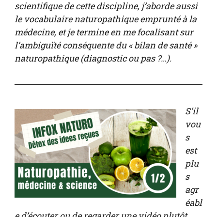
scientifique de cette discipline, j’aborde aussi
le vocabulaire naturopathique emprunté à la
médecine, et je termine en me focalisant sur
l’ambiguïté conséquente du « bilan de santé »
naturopathique (diagnostic ou pas ?…).
S’il
vou
s
est
plu
s
agr
éabl
e d’écouter ou de regarder une vidéo plutôt