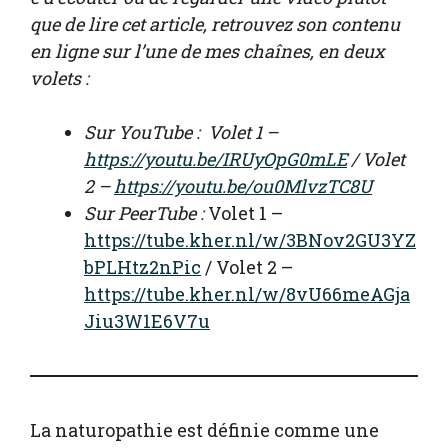
que de lire cet article, retrouvez son contenu
en ligne sur l’une de mes chaînes, en deux
volets :
Sur YouTube : Volet 1 –
https://youtu.be/IRUyOpG0mLE
/ Volet
2 –
https://youtu.be/ou0MlvzTC8U
Sur PeerTube :
Volet 1 –
https://tube.kher.nl/w/3BNov2GU3YZ
bPLHtz2nPic
/ Volet 2 –
https://tube.kher.nl/w/8vU66meAGja
Jiu3W1E6V7u
La naturopathie est définie comme une