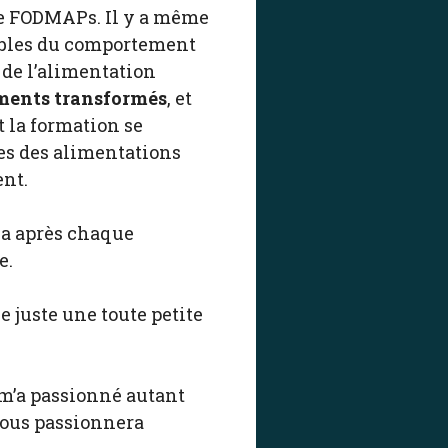
ime FODMAPs. Il y a même
oubles du comportement
 de l’alimentation
ments transformés
, et
t la formation se
les des alimentations
ent.
y a après chaque
e.
e juste une toute petite
 m’a passionné autant
 vous passionnera