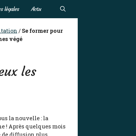
s légales
Actu
tation
/
Se former pour
nes végé
ux les
us la nouvelle : la
ne ! Après quelques mois
e de diffusion plus