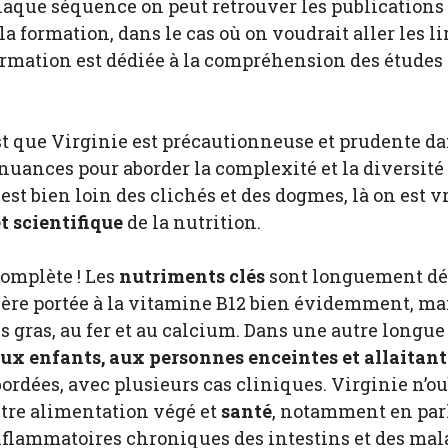
 chaque séquence on peut retrouver les publications
 formation, dans le cas où on voudrait aller les lir
formation est dédiée à la compréhension des études s
’est que Virginie est précautionneuse et prudente da
e nuances pour aborder la complexité et la diversit
st bien loin des clichés et des dogmes, là on est
 scientifique
de la nutrition.
complète ! Les
nutriments clés
sont longuement dét
ière portée à la vitamine B12 bien évidemment, mais
s gras, au fer et au calcium. Dans une autre longue 
aux enfants, aux personnes enceintes et allaitan
rdées, avec plusieurs cas cliniques. Virginie n’oub
ntre alimentation végé et
santé
, notamment en parl
nflammatoires chroniques des intestins et des mal