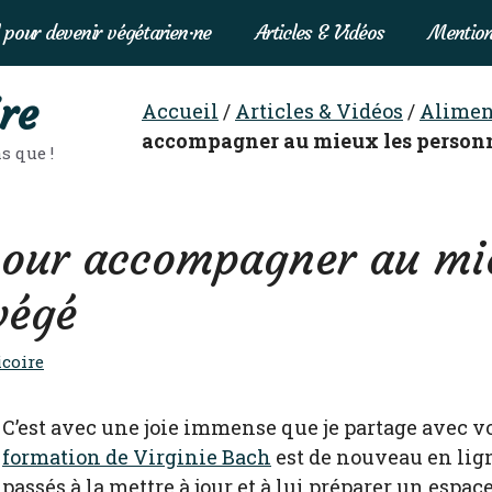
 pour devenir végétarien·ne
Articles & Vidéos
Mention
re
Accueil
/
Articles & Vidéos
/
Alimen
accompagner au mieux les person
s que !
pour accompagner au mie
végé
coire
C’est avec une joie immense que je partage avec vo
formation de Virginie Bach
est de nouveau en lig
passés à la mettre à jour et à lui préparer un espac