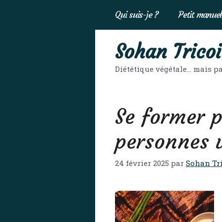
Aller
Qui suis-je ?
Petit manuel
au
contenu
Sohan Tricoi
Diététique végétale… mais pa
Se former 
personnes 
24 février 2025
par
Sohan Tri