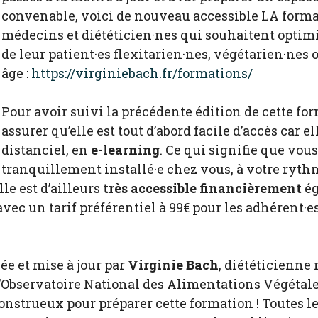
convenable, voici de nouveau accessible LA form
médecins et diététicien·nes qui souhaitent optimi
de leur patient·es flexitarien·nes, végétarien·nes 
âge :
https://virginiebach.fr/formations/
Pour avoir suivi la précédente édition de cette fo
assurer qu’elle est tout d’abord facile d’accès car e
distanciel, en
e-learning
. Ce qui signifie que vou
tranquillement installé·e chez vous, à votre ryt
le est d’ailleurs
très accessible financièrement
ég
vec un tarif préférentiel à 99€ pour les adhérent·e
ée et mise à jour par
Virginie Bach
, diététicienne
l’Observatoire National des Alimentations Végétale
monstrueux pour préparer cette formation ! Toutes 