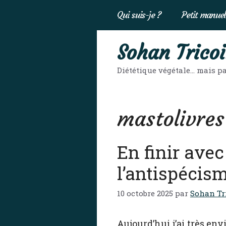
Aller
Qui suis-je ?
Petit manuel
au
contenu
Sohan Tricoi
Diététique végétale… mais pa
mastolivres
En finir avec
l’antispécis
10 octobre 2025
par
Sohan Tr
Aujourd’hui j’ai très en