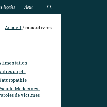
s légales
Actu
Accueil
/
mastolivres
Alimentation
Autres sujets
Naturopathie
Pseudo-Medecines :
Paroles de victimes