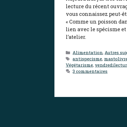
lecture du récent ouvra
vous connaissez peut-êtr
« Comme un poisson dans
lien avec le spécisme et
l’atelier.
Catégories
Alimentation
,
Autres suj
Étiquettes
antispecisme
,
mastolivr
Végétarisme
,
vendredilectur
3 commentaires