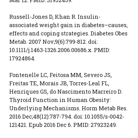
Mar 12. PMID: 31952459.
Russell-Jones D, Khan R. Insulin-
associated weight gain in diabetes–causes,
effects and coping strategies. Diabetes Obes
Metab. 2007 Nov;9(6):799-812. doi:
10.1111/j.1463-1326.2006.00686.x. PMID:
17924864.
Fontenelle LC, Feitosa MM, Severo JS,
Freitas TE, Morais JB, Torres-Leal FL,
Henriques GS, do Nascimento Marreiro D.
Thyroid Function in Human Obesity:
Underlying Mechanisms. Horm Metab Res.
2016 Dec;48(12):787-794. doi: 10.1055/s-0042-
121421. Epub 2016 Dec 6. PMID: 27923249.