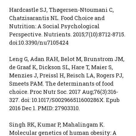
Hardcastle SJ, Thøgersen-Ntoumani C,
Chatzisarantis NL. Food Choice and
Nutrition: A Social Psychological
Perspective. Nutrients. 2015;7(10):8712-8715.
doi:10.3390/nu7105424
Leng G, Adan RAH, Belot M, Brunstrom JM,
de Graaf K, Dickson SL, Hare T, Maier S,
Menzies J, Preissl H, Reisch LA, Rogers PJ,
Smeets PAM. The determinants of food
choice. Proc Nutr Soc. 2017 Aug;76(3):316-
327. doi: 10.1017/S002966511600286X. Epub
2016 Dec 1. PMID: 27903310.
Singh RK, Kumar P, Mahalingam K.
Molecular genetics of human obesity: A