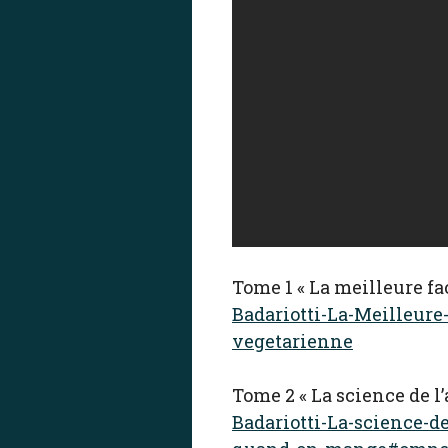
Tome 1 « La meilleure fa
Badariotti-La-Meilleure
vegetarienne
Tome 2 « La science de l
Badariotti-La-science-d