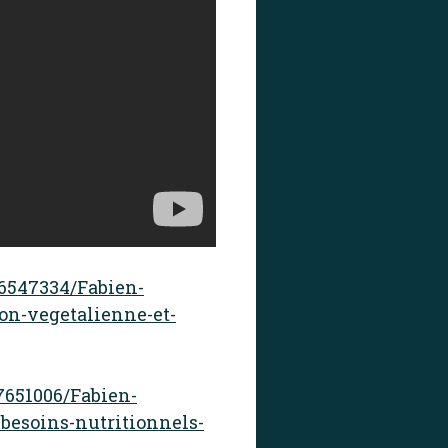
6547334/Fabien-
ion-vegetalienne-et-
7651006/Fabien-
-besoins-nutritionnels-