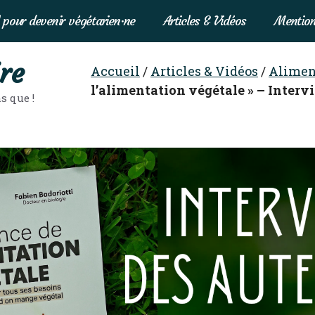
 pour devenir végétarien·ne
Articles & Vidéos
Mention
re
Accueil
/
Articles & Vidéos
/
Alimen
l’alimentation végétale » – Interv
s que !