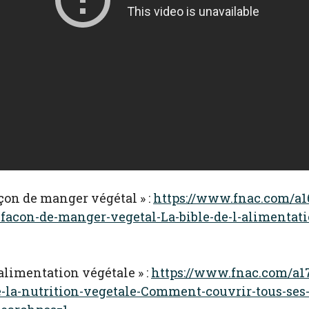
çon de manger végétal » :
https://www.fnac.com/a1
-facon-de-manger-vegetal-La-bible-de-l-alimentat
’alimentation végétale » :
https://www.fnac.com/a1
e-la-nutrition-vegetale-Comment-couvrir-tous-ses