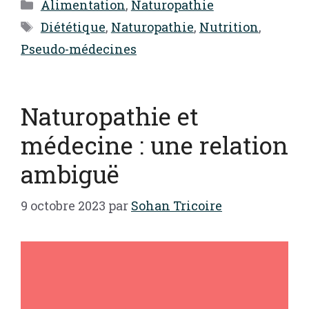
Catégories
Alimentation
,
Naturopathie
Étiquettes
Diététique
,
Naturopathie
,
Nutrition
,
Pseudo-médecines
Naturopathie et
médecine : une relation
ambiguë
9 octobre 2023
par
Sohan Tricoire