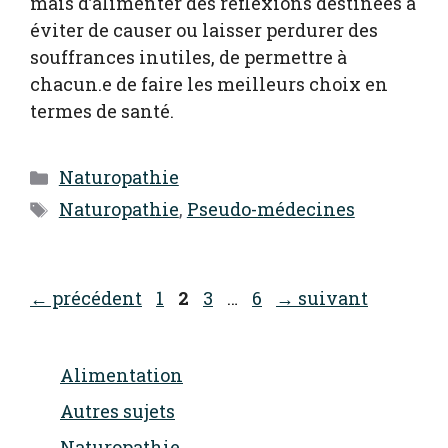
mais d’alimenter des réflexions destinées à
éviter de causer ou laisser perdurer des
souffrances inutiles, de permettre à
chacun.e de faire les meilleurs choix en
termes de santé.
Catégories
Naturopathie
Étiquettes
Naturopathie
,
Pseudo-médecines
Page
Page
Page
Page
←
précédent
1
2
3
…
6
→
suivant
Alimentation
Autres sujets
Naturopathie