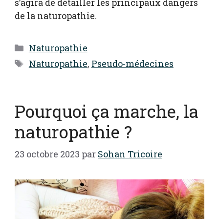
s’agira de détailler les principaux dangers
de la naturopathie.
Catégories
Naturopathie
Étiquettes
Naturopathie
,
Pseudo-médecines
Pourquoi ça marche, la
naturopathie ?
23 octobre 2023
par
Sohan Tricoire